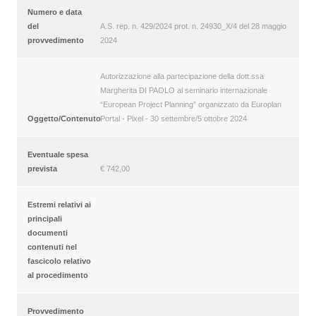
Numero e data
del
A.S. rep. n. 429/2024 prot. n. 24930_X/4 del 28 maggio
provvedimento
2024
Autorizzazione alla partecipazione della dott.ssa
Margherita DI PAOLO al seminario internazionale
“European Project Planning” organizzato da Europlan
Oggetto/Contenuto
Portal - Pixel - 30 settembre/5 ottobre 2024
Eventuale spesa
prevista
€ 742,00
Estremi relativi ai
principali
documenti
contenuti nel
fascicolo relativo
al procedimento
Provvedimento