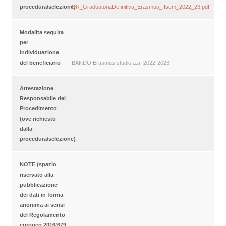
procedura/selezione)
DR_GraduatoriaDefinitiva_Erasmus_IIsem_2022_23.pdf
Modalita seguita
per
individuazione
del beneficiario
BANDO Erasmus studio a.a. 2022-2023
Attestazione
Responsabile del
Procedimento
(ove richiesto
dalla
procedura/selezione)
NOTE (spazio
riservato alla
pubblicazione
dei dati in forma
anonima ai sensi
del Regolamento
europeo 2016/679