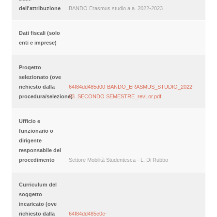
dell'attribuzione
BANDO Erasmus studio a.a. 2022-2023
Dati fiscali (solo
enti e imprese)
Progetto
selezionato (ove
richiesto dalla
64f84dd485d00-BANDO_ERASMUS_STUDIO_2022-
procedura/selezione)
23_SECONDO SEMESTRE_revLor.pdf
Ufficio e
funzionario o
dirigente
responsabile del
procedimento
Settore Mobilità Studentesca - L. Di Rubbo
Curriculum del
soggetto
incaricato (ove
richiesto dalla
64f84dd485e0e-