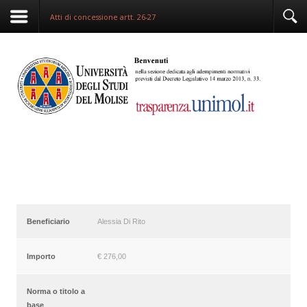
Atti di concessione artt. 26-27
Beneficiario
Alessia Di Rito
Importo
€ 276,00
Norma o titolo a
base