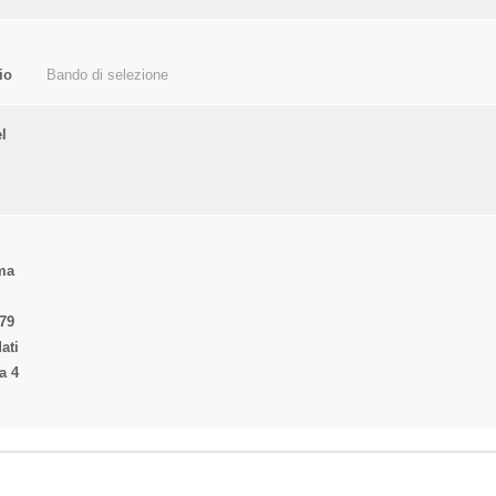
io
Bando di selezione
l
rma
79
ati
a 4