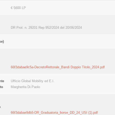
€ 5600 LP
DR Prot. n. 29201 Rep 952/2024 del 20/06/2024
se)
66f3dabae9c5a-DecretoRettorale_Bandi Doppio Titolo_2024.pdf
nte
Ufficio Global Mobility ed E.I.
to
Margherita Di Paolo
a
66f3dabae9db5-DR_Graduatoria_borse_DD_24_USI (1).pdf